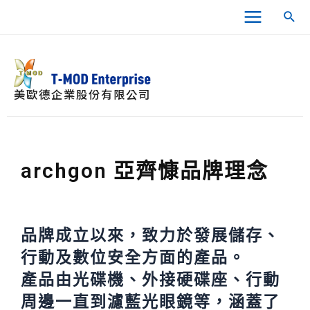
跳
Main
搜
至
尋
Menu
主
要
內
容
美歐德企業股份有限公司
archgon 亞齊慷品牌理念
品牌成立以來，致力於發展儲存、
行動及數位安全方面的產品。
產品由光碟機、外接硬碟座、行動
周邊一直到濾藍光眼鏡等，涵蓋了